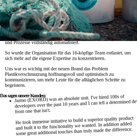
Wir haben den Auftritt des Projekts der neuen Vision angepasst
und Prozesse vollständig automatisiert.
So wurde die Organisation für das 16-köpfige Team entlastet, um
sich mehr auf die eigene Expertise zu konzentrieren.
Uns war es wichtig mit der neuen Brand das Problem
Plastikverschmutzung hoffnungsvoll und optimistisch zu
kommunizieren, um mehr Leute für die alltäglichen Schritte zu
begeistern.
Das sagen unsere Kunden:
Jarmo (EXORD) was an absolute unit. I've hired 100s of
developers over the past 10 years and I can tell a determined d
from one that isn't.
He took immense initiative to build a superior quality product
and built it to the functionality we wanted. In addition added
some great additional touches than truly made the difference.