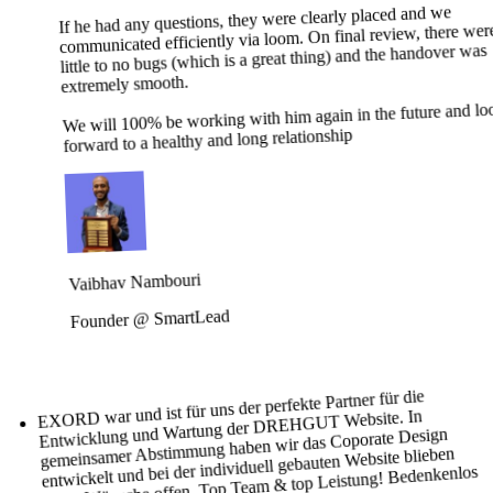
If he had any questions, they were clearly placed and we
communicated efficiently via loom. On final review, there wer
little to no bugs (which is a great thing) and the handover was
extremely smooth.
We will 100% be working with him again in the future and lo
forward to a healthy and long relationship
Vaibhav Nambouri
Founder @ SmartLead
EXORD war und ist für uns der perfekte Partner für die
Entwicklung und Wartung der DREHGUT Website. In
gemeinsamer Abstimmung haben wir das Coporate Design
entwickelt und bei der individuell gebauten Website blieben
keine Wünsche offen. Top Team & top Leistung! Bedenkenlos