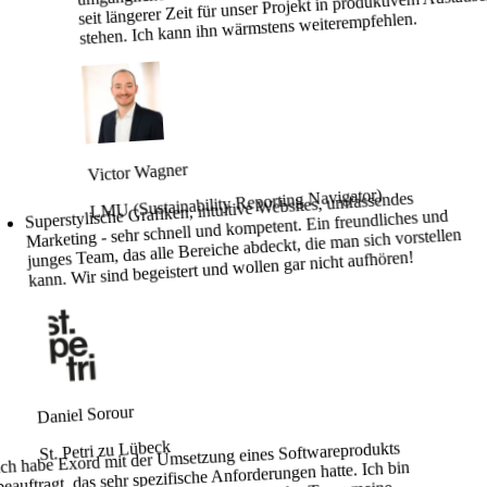
seit längerer Zeit für unser Projekt in produktivem Austaus
stehen. Ich kann ihn wärmstens weiterempfehlen.
Victor Wagner
LMU (Sustainability Reporting Navigator)
Superstylische Grafiken, intuitive Websites, umfassendes
Marketing - sehr schnell und kompetent. Ein freundliches und
junges Team, das alle Bereiche abdeckt, die man sich vorstellen
kann. Wir sind begeistert und wollen gar nicht aufhören!
Daniel Sorour
St. Petri zu Lübeck
Ich habe Exord mit der Umsetzung eines Softwareprodukts
beauftragt, das sehr spezifische Anforderungen hatte. Ich bin