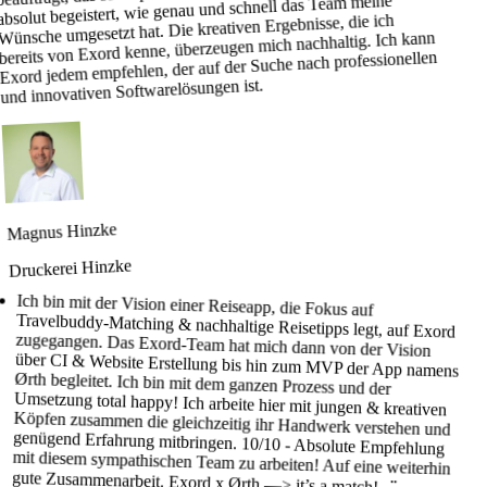
absolut begeistert, wie genau und schnell das Team meine
Wünsche umgesetzt hat. Die kreativen Ergebnisse, die ich
bereits von Exord kenne, überzeugen mich nachhaltig. Ich kann
Exord jedem empfehlen, der auf der Suche nach professionellen
und innovativen Softwarelösungen ist.
Magnus Hinzke
Druckerei Hinzke
Ich bin mit der Vision einer Reiseapp, die Fokus auf
Travelbuddy-Matching & nachhaltige Reisetipps legt, auf Exord
zugegangen. Das Exord-Team hat mich dann von der Vision
über CI & Website Erstellung bis hin zum MVP der App namens
Ørth begleitet. Ich bin mit dem ganzen Prozess und der
Umsetzung total happy! Ich arbeite hier mit jungen & kreativen
Köpfen zusammen die gleichzeitig ihr Handwerk verstehen und
genügend Erfahrung mitbringen. 10/10 - Absolute Empfehlung
mit diesem sympathischen Team zu arbeiten! Auf eine weiterhin
gute Zusammenarbeit. Exord x Ørth —> it’s a match! ◡̈