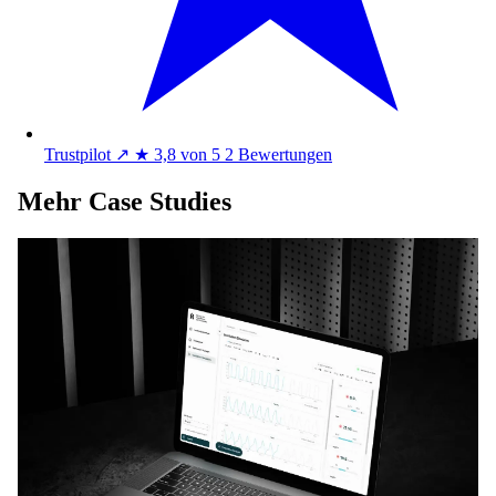
Trustpilot
↗
★
3,8 von 5
2 Bewertungen
Mehr Case Studies