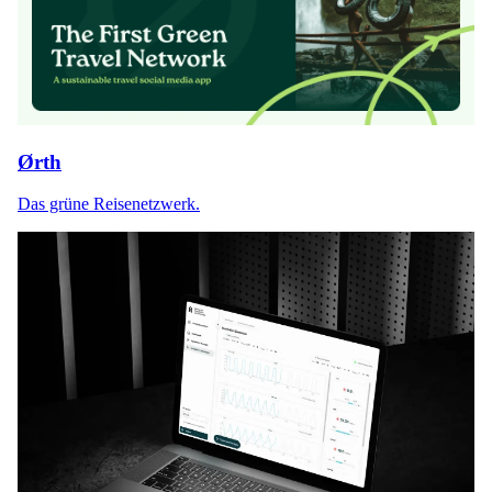
Ørth
Das grüne Reisenetzwerk.