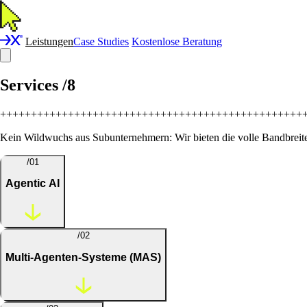
Leistungen
Case Studies
Kostenlose Beratung
Services
/8
+
+
+
+
+
+
+
+
+
+
+
+
+
+
+
+
+
+
+
+
+
+
+
+
+
+
+
+
+
+
+
+
+
+
+
+
+
+
+
+
+
+
+
+
+
+
+
+
+
Kein Wildwuchs aus Subunternehmern: Wir bieten die volle Bandbreite a
/01
Agentic AI
/02
Multi-Agenten-Systeme (MAS)