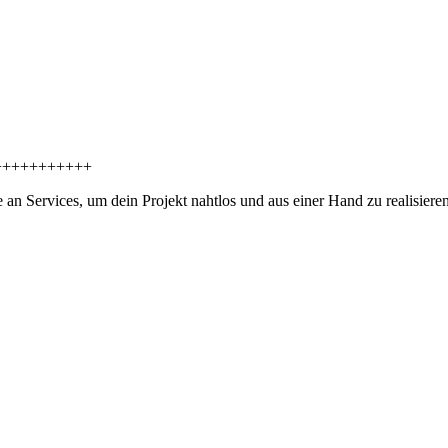
+
+
+
+
+
+
+
+
+
+
+
n Services, um dein Projekt nahtlos und aus einer Hand zu realisieren